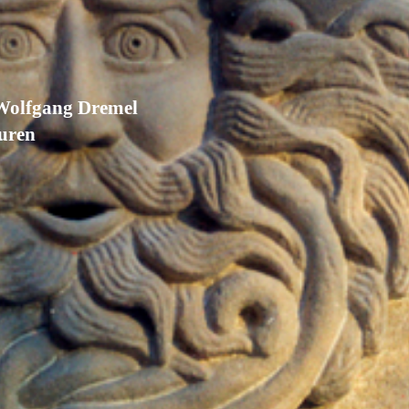
Wolfgang Dremel
turen